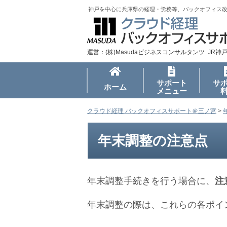
神戸を中心に兵庫県の経理・労務等、バックオフィス
運営：(株)Masudaビジネスコンサルタンツ JR神
サポート
サ
ホーム
メニュー
クラウド経理 バックオフィスサポート＠三ノ宮
>
年末調整の注意点
年末調整手続きを行う場合に、
注
年末調整の際は、これらの各ポイ