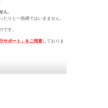
。
せん
。
ったりと一筋縄ではいきません。
のです。
行サポート」をご用意
しておりま