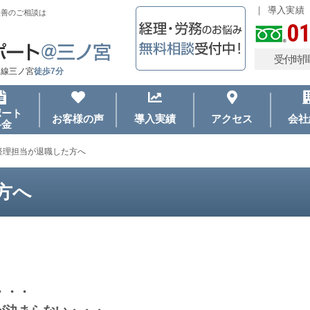
導入実績
改善のご相談は
01
受付時間
戸線三ノ宮
徒歩7分
ポート
お客様の声
導入実績
アクセス
会社
料金
経理担当が退職した方へ
方へ
・・・