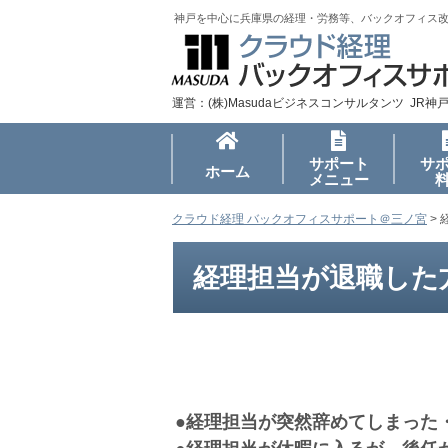
神戸を中心に兵庫県の経理・労務等、バックオフィス
運営：(株)Masudaビジネスコンサルタンツ JR神
サポート
サ
ホーム
メニュー
クラウド経理 バックオフィスサポート＠三ノ宮
>
経理担当が退職した
●経理担当が突然辞めてしまった